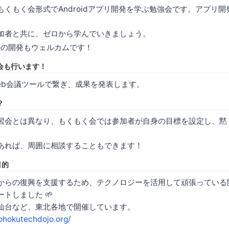
もくもく会形式でAndroidアプリ開発を学ぶ勉強会です。アプリ
加者と共に、ゼロから学んでいきましょう。
d以外の開発もウェルカムです！
表会も行います！
eb会議ツールで繋ぎ、成果を発表します。
？
習会とは異なり、もくもく会では参加者が自身の目標を設定し、黙々
あれば、周囲に相談することもできます！
目的
からの復興を支援するため、テクノロジーを活用して頑張っている
トしました 🌱
仙台など、東北各地で開催しています。
ohokutechdojo.org/