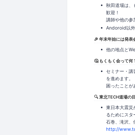
秋田道場は、
歓迎！
講師や他の参
Andoroi
🎉 年末年始には発
他の地点とW
🤔 もくもく会って何
セミナー・講
を進めます。
困ったことが
🔍 東北TECH道場の
東日本大震災
るためにスター
石巻、滝沢、
http://www.t