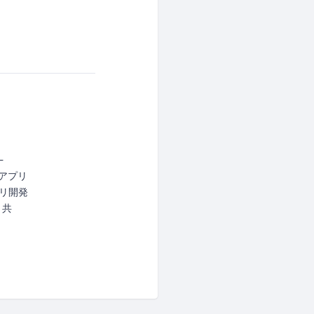
-
idアプリ
プリ開発
と共