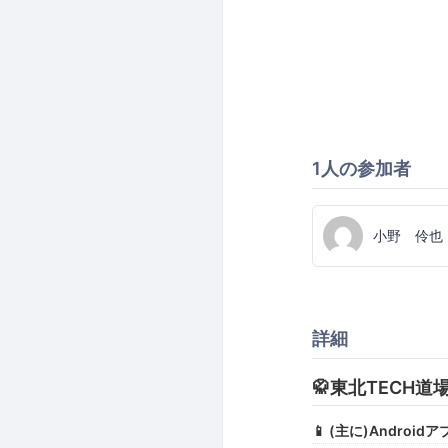
1人の参加者
小野 伶也
詳細
🥋東北TECH道
📱 (主に)Andro