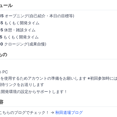
ジュール
15
オープニング(自己紹介・本日の目標等)
55
もくもく開発タイム
05
休憩・雑談タイム
45
もくもく開発タイム
00
クロージング(成果自慢)
もの
トPC
ordを使用するためアカウントの準備をお願いします ※初回参加時に
招待リンクをお送りします
は開発環境の設定からサポートします！
容
こちらのブログでチェック！ →
秋田道場ブログ