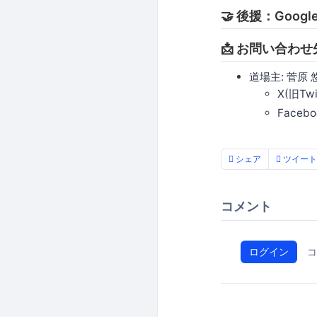
🤝 後援：Googl
📩 お問い合わせ
道場主: 菅原 
X(旧Twit
Facebo
シェア
ツイート
コメント
ログイン
コ