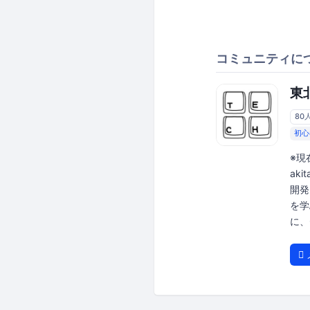
コミュニティに
東
80
初心
※現在
aki
開発
を学
に、