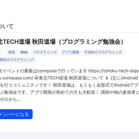
ついて
北TECH道場 秋田道場（プログラミング勉強会）
人
秋田
Web
プログラミング
アプリ開発
子供向けプログラミング
者向けプログラミング
イベントの募集はconnpassで行っています https://tohoku-tech-dojo
ta.connpass.com/ 🥋東北TECH道場 秋田道場について 📱 (主に)Andro
を行うコミュニティです！ 秋田道場は、もくもく会形式でAndroidア
ぶ勉強会です。アプリ開発が初めての方も大歓迎！ 講師や他の参加者
ゼロから...
メンバーになる